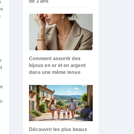
n
de 3 ans
ée
e
Comment assortir des
r
bijoux en or et en argent
t
dans une même tenue
ue
t
’o
Découvrir les plus beaux