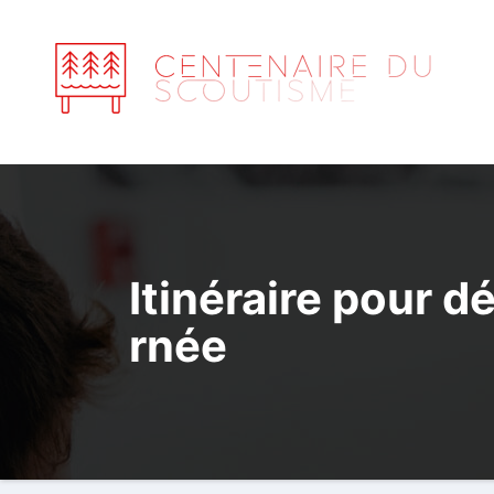
Aller
au
contenu
Itinéraire pour d
rnée