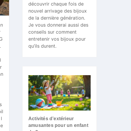
découvrir chaque fois de
nouvel arrivage des bijoux
de la dernière génération.
Je vous donnerai aussi des
in
conseils sur comment
r
entretenir vos bijoux pour
 G
qu’ils durent.
L
d
r
an
s
il
l
Activités d’extérieur
le
amusantes pour un enfant