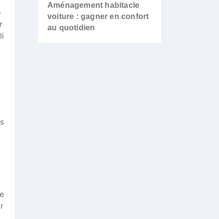
Aménagement habitacle
o
voiture : gagner en confort
r
au quotidien
li
es
 e
r