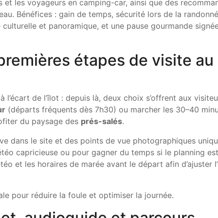
rs et les voyageurs en camping-car, ainsi que des recomma
eau. Bénéfices : gain de temps, sécurité lors de la randonn
ce culturelle et panoramique, et une pause gourmande signé
 premières étapes de visite au
 l’écart de l’îlot : depuis là, deux choix s’offrent aux visiteu
ur
(départs fréquents dès 7h30) ou marcher les 30–40 minu
ofiter du paysage des
prés-salés
.
ve dans le site et des points de vue photographiques uniq
étéo capricieuse ou pour gagner du temps si le planning es
téo et les horaires de marée avant le départ afin d’ajuster l
ale pour réduire la foule et optimiser la journée.
illet, audioguide et parcours