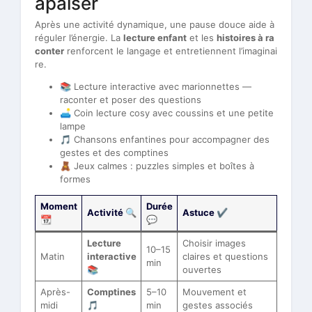
apaiser
Après une activité dynamique, une pause douce aide à
réguler l’énergie. La
lecture enfant
et les
histoires à ra
conter
renforcent le langage et entretiennent l’imaginai
re.
📚 Lecture interactive avec marionnettes —
raconter et poser des questions
🛋️ Coin lecture cosy avec coussins et une petite
lampe
🎵 Chansons enfantines pour accompagner des
gestes et des comptines
🧸 Jeux calmes : puzzles simples et boîtes à
formes
Moment
Durée
Activité 🔍
Astuce ✔️
📆
💬
Lecture
Choisir images
10–15
Matin
interactive
claires et questions
min
📚
ouvertes
Après-
Comptines
5–10
Mouvement et
midi
🎵
min
gestes associés