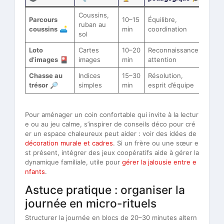
Coussins,
Parcours
10–15
Équilibre,
ruban au
coussins
🛋️
min
coordination
sol
Loto
Cartes
10–20
Reconnaissance,
d’images
🎴
images
min
attention
Chasse au
Indices
15–30
Résolution,
trésor
🔎
simples
min
esprit d’équipe
Pour aménager un coin confortable qui invite à la lectur
e ou au jeu calme, s’inspirer de conseils déco pour cré
er un espace chaleureux peut aider : voir des idées de
décoration murale et cadres
. Si un frère ou une sœur e
st présent, intégrer des jeux coopératifs aide à gérer la
dynamique familiale, utile pour
gérer la jalousie entre e
nfants
.
Astuce pratique : organiser la
journée en micro-rituels
Structurer la journée en blocs de 20–30 minutes altern