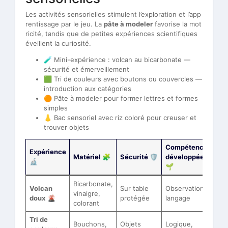
Les activités sensorielles stimulent l’exploration et l’app
rentissage par le jeu. La
pâte à modeler
favorise la mot
ricité, tandis que de petites expériences scientifiques
éveillent la curiosité.
🧪 Mini-expérience : volcan au bicarbonate —
sécurité et émerveillement
🟩 Tri de couleurs avec boutons ou couvercles —
introduction aux catégories
🟠 Pâte à modeler pour former lettres et formes
simples
👃 Bac sensoriel avec riz coloré pour creuser et
trouver objets
Compétence
Expérience
Matériel 🧩
Sécurité 🛡️
développée
🔬
🌱
Bicarbonate,
Volcan
Sur table
Observation,
vinaigre,
doux
🌋
protégée
langage
colorant
Tri de
Bouchons,
Objets
Logique,