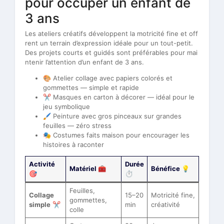
pour occuper un enfant de
3 ans
Les ateliers créatifs développent la motricité fine et off
rent un terrain d’expression idéale pour un tout-petit.
Des projets courts et guidés sont préférables pour mai
ntenir l’attention d’un enfant de 3 ans.
🎨 Atelier collage avec papiers colorés et
gommettes — simple et rapide
✂️ Masques en carton à décorer — idéal pour le
jeu symbolique
🖌️ Peinture avec gros pinceaux sur grandes
feuilles — zéro stress
🎭 Costumes faits maison pour encourager les
histoires à raconter
Activité
Durée
Matériel 🧰
Bénéfice 💡
🎯
⏱️
Feuilles,
Collage
15–20
Motricité fine,
gommettes,
simple
✂️
min
créativité
colle