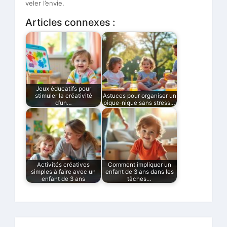
veler l’envie.
Articles connexes :
Jeux éducatifs pour
stimuler la créativité
Astuces pour organiser un
d’un…
pique-nique sans stress…
Activités créatives
Comment impliquer un
simples à faire avec un
enfant de 3 ans dans les
enfant de 3 ans
tâches…