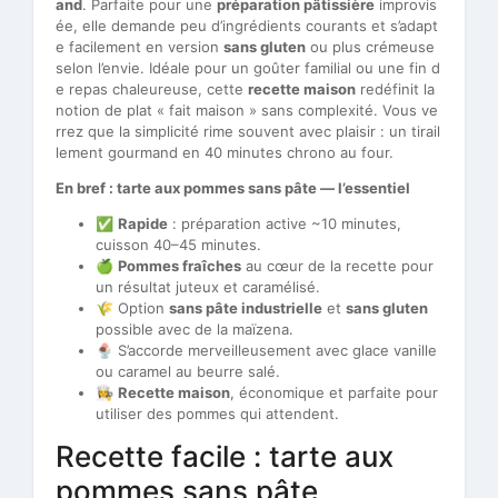
and
. Parfaite pour une
préparation pâtissière
improvis
ée, elle demande peu d’ingrédients courants et s’adapt
e facilement en version
sans gluten
ou plus crémeuse
selon l’envie. Idéale pour un goûter familial ou une fin d
e repas chaleureuse, cette
recette maison
redéfinit la
notion de plat « fait maison » sans complexité. Vous ve
rrez que la simplicité rime souvent avec plaisir : un tirail
lement gourmand en 40 minutes chrono au four.
En bref : tarte aux pommes sans pâte — l’essentiel
✅
Rapide
: préparation active ~10 minutes,
cuisson 40–45 minutes.
🍏
Pommes fraîches
au cœur de la recette pour
un résultat juteux et caramélisé.
🌾 Option
sans pâte industrielle
et
sans gluten
possible avec de la maïzena.
🍨 S’accorde merveilleusement avec glace vanille
ou caramel au beurre salé.
👩‍🍳
Recette maison
, économique et parfaite pour
utiliser des pommes qui attendent.
Recette facile : tarte aux
pommes sans pâte