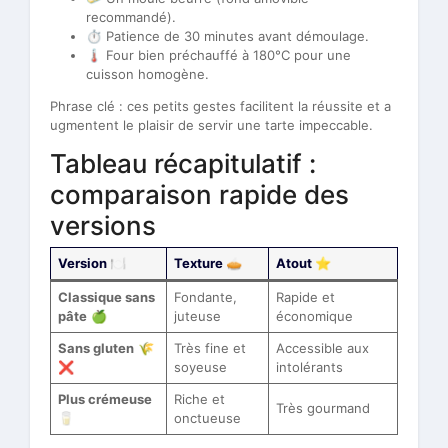
recommandé).
⏱️ Patience de 30 minutes avant démoulage.
🌡️ Four bien préchauffé à 180°C pour une
cuisson homogène.
Phrase clé : ces petits gestes facilitent la réussite et a
ugmentent le plaisir de servir une tarte impeccable.
Tableau récapitulatif :
comparaison rapide des
versions
Version 🍽️
Texture 🥧
Atout ⭐
Classique sans
Fondante,
Rapide et
pâte
🍏
juteuse
économique
Sans gluten
🌾
Très fine et
Accessible aux
❌
soyeuse
intolérants
Plus crémeuse
Riche et
Très gourmand
🥛
onctueuse