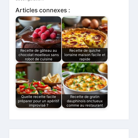
Articles connexes :
Recette de gâteau au
Recette de quiche
chocolat moelleux sans
lorraine maison facile et
robot de cuisine
rapide
Quelle recette facile
Recette de gratin
préparer pour un apéritif
dauphinois onctueux
improvisé ?
comme au restaurant