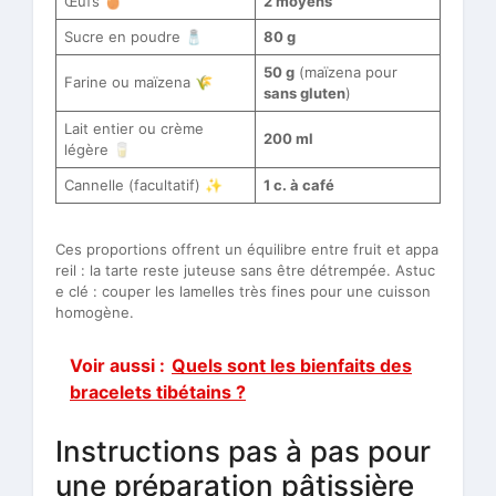
Œufs 🥚
2 moyens
Sucre en poudre 🧂
80 g
50 g
(maïzena pour
Farine ou maïzena 🌾
sans gluten
)
Lait entier ou crème
200 ml
légère 🥛
Cannelle (facultatif) ✨
1 c. à café
Ces proportions offrent un équilibre entre fruit et appa
reil : la tarte reste juteuse sans être détrempée. Astuc
e clé : couper les lamelles très fines pour une cuisson
homogène.
Voir aussi :
Quels sont les bienfaits des
bracelets tibétains ?
Instructions pas à pas pour
une préparation pâtissière