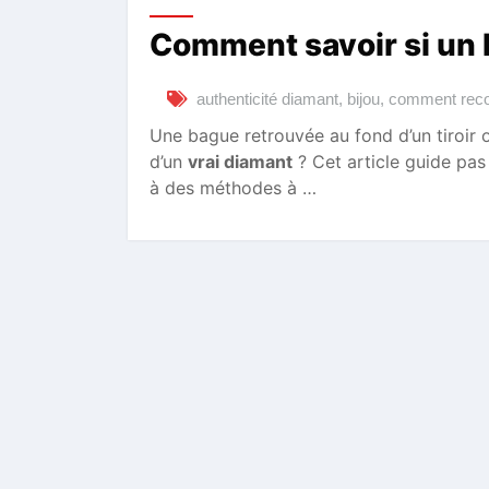
Comment savoir si un b
authenticité diamant
,
bijou
,
comment reco
Une bague retrouvée au fond d’un tiroir 
d’un
vrai diamant
? Cet article guide pas 
à des méthodes à …