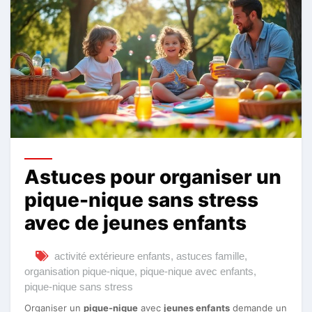
Astuces pour organiser un
pique-nique sans stress
avec de jeunes enfants
activité extérieure enfants
,
astuces famille
,
organisation pique-nique
,
pique-nique avec enfants
,
pique-nique sans stress
Organiser un
pique-nique
avec
jeunes enfants
demande un