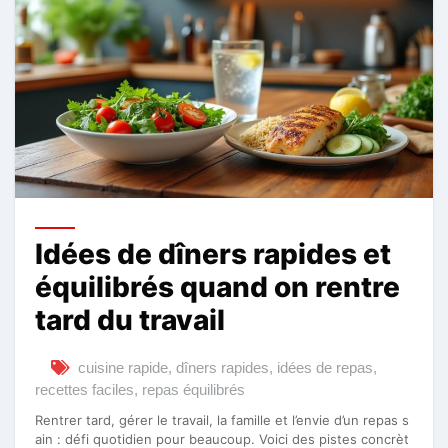
Idées de dîners rapides et
équilibrés quand on rentre
tard du travail
cuisine rapide
,
dîners rapides
,
idées de repas
,
recettes faciles
,
repas équilibrés
Rentrer tard, gérer le travail, la famille et l’envie d’un repas s
ain : défi quotidien pour beaucoup. Voici des pistes concrèt