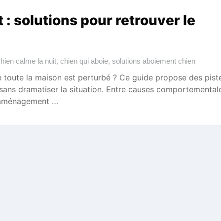
 : solutions pour retrouver le
hien calme la nuit
,
chien qui aboie
,
solutions aboiement chien
de toute la maison est perturbé ? Ce guide propose des pist
sans dramatiser la situation. Entre causes comportemental
d’aménagement …