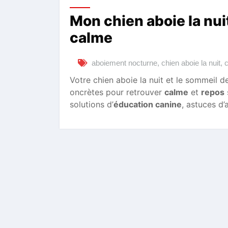
Mon chien aboie la nuit
calme
aboiement nocturne
,
chien aboie la nuit
,
c
Votre chien aboie la nuit et le sommeil 
oncrètes pour retrouver
calme
et
repos
solutions d’
éducation canine
, astuces 