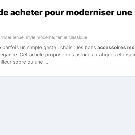
de acheter pour moderniser une
niser tenue
,
style moderne
,
tenue classique
parfois un simple geste : choisir les bons
accessoires m
légance. Cet article propose des astuces pratiques et inspi
ailleur sobre ou une …