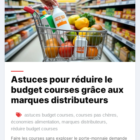
Astuces pour réduire le
budget courses grâce aux
marques distributeurs
astuces budget courses
,
courses pas chères
,
économies alimentation
,
marques distributeurs
,
réduire budget courses
Faire les courses sans exploser le porte-monnaie demande