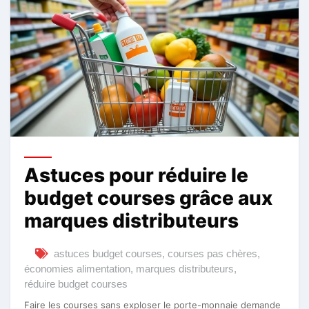
Astuces pour réduire le
budget courses grâce aux
marques distributeurs
astuces budget courses
,
courses pas chères
,
économies alimentation
,
marques distributeurs
,
réduire budget courses
Faire les courses sans exploser le porte-monnaie demande