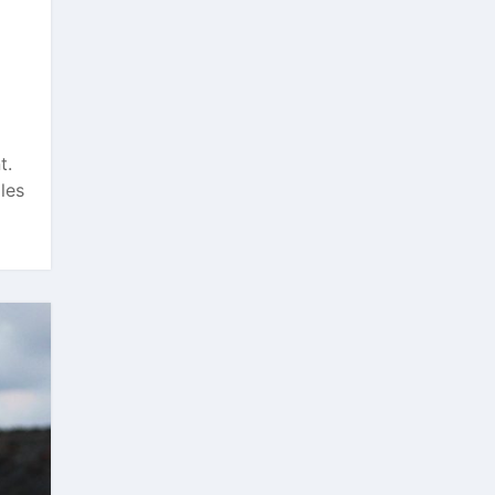
t.
les